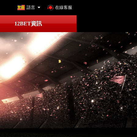
在線客服
語言
12BET資訊