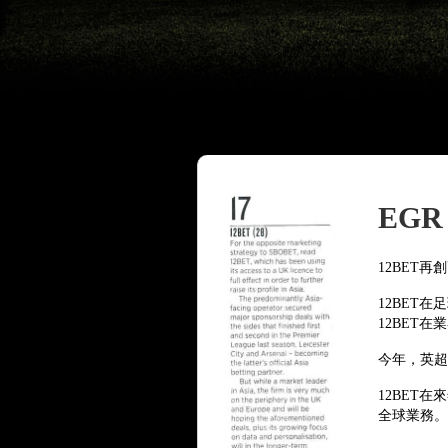
EGR
12BET再
12BET
12BET
今年，英超
12BET
全球業務。