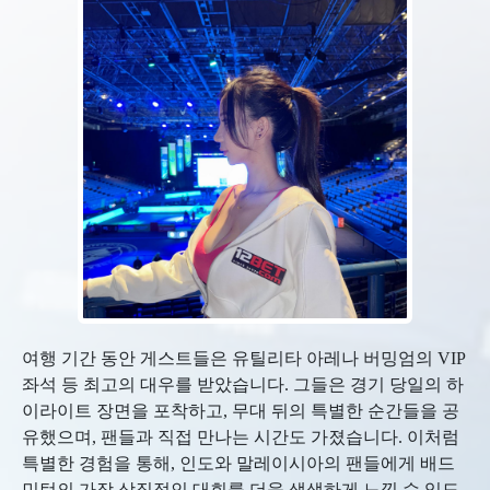
여행 기간 동안 게스트들은 유틸리타 아레나 버밍엄의 VIP
좌석 등 최고의 대우를 받았습니다. 그들은 경기 당일의 하
이라이트 장면을 포착하고, 무대 뒤의 특별한 순간들을 공
유했으며, 팬들과 직접 만나는 시간도 가졌습니다. 이처럼
특별한 경험을 통해, 인도와 말레이시아의 팬들에게 배드
민턴의 가장 상징적인 대회를 더욱 생생하게 느낄 수 있도