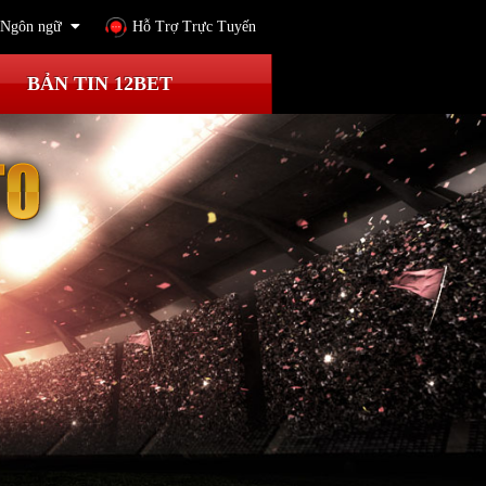
Hỗ Trợ Trực Tuyến
Ngôn ngữ
BẢN TIN 12BET