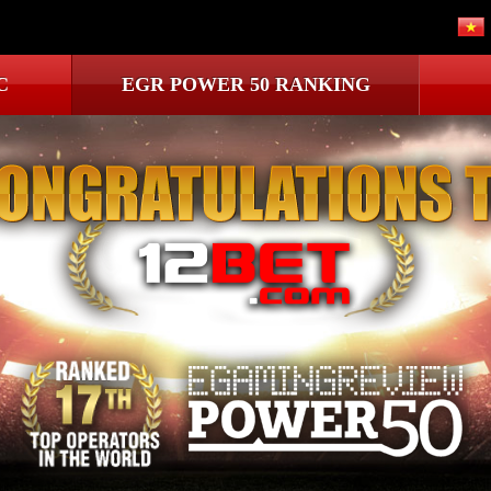
C
EGR POWER 50 RANKING